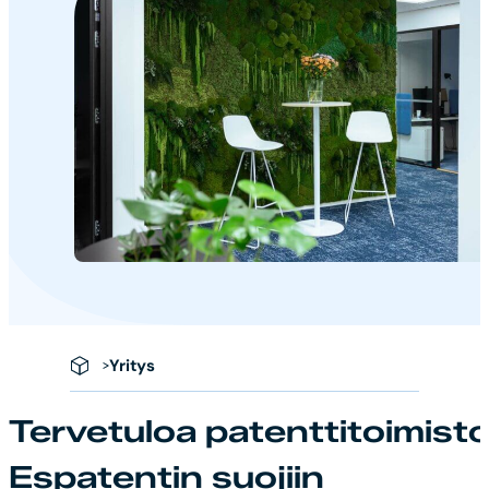
Yritys
Tervetuloa patenttitoimist
Espatentin suojiin