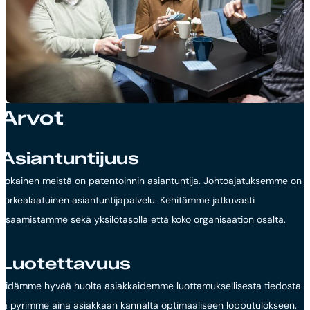
Arvot
Asiantuntijuus
Jokainen meistä on patentoinnin asiantuntija. Johtoajatuksemme on
korkealaatuinen asiantuntijapalvelu. Kehitämme jatkuvasti
osaamistamme sekä yksilötasolla että koko organisaation osalta.
Luotettavuus
Pidämme hyvää huolta asiakkaidemme luottamuksellisesta tiedosta
ja pyrimme aina asiakkaan kannalta optimaaliseen lopputulokseen.