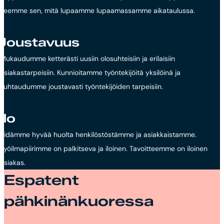
Teemme sen, mitä lupaamme lupaamassamme aikataulussa.
Joustavuus
Mukaudumme ketterästi uusiin olosuhteisiin ja erilaisiin
asiakastarpeisiin. Kunnioitamme työntekijöitä yksilöinä ja
suhtaudumme joustavasti työntekijöiden tarpeisiin.
Ilo
Pidämme hyvää huolta henkilöstöstämme ja asiakkaistamme.
Työilmapiirimme on palkitseva ja iloinen. Tavoitteemme on iloinen
asiakas.
Espatent
pähkinänkuoressa