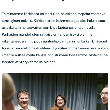
Toimintamme keskiössä on laadukas, asiakkaan tarpeita vastaava
strateginen palvelu. Kaikkea tekemistämme ohjaa aito halu auttaa
asiakkaitamme saavuttamaan kilpailuetua patenttien avulla.
Parhaiden mahdollisten ratkaisujen tarjoamiseksi olemme
rakentaneet alan huippuasiantuntijoiden tiimin, jonka kaikki jäsenet
toimivat saumattomasti yhteen. Työyhteisömme kannustava ja iloine
ilmapiiri auttaa meitä kaikkia onnistumaan työssämme. Motivoitunee
työntekijät viihtyvät meillä pitkään.