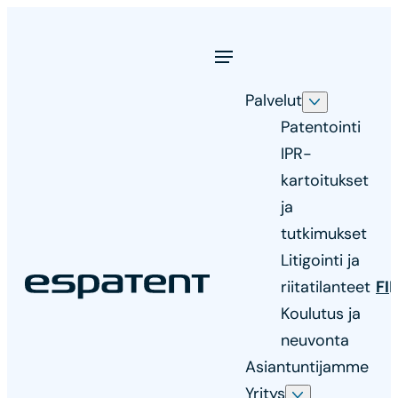
Siirry
suoraan
sisältöön
Palvelut
Patentointi
IPR-
kartoitukset
ja
tutkimukset
Litigointi ja
Espatent
riitatilanteet
FI
Asiantunteva
Koulutus ja
ja
neuvonta
innostunut
Asiantuntijamme
patenttitoimisto
Yritys