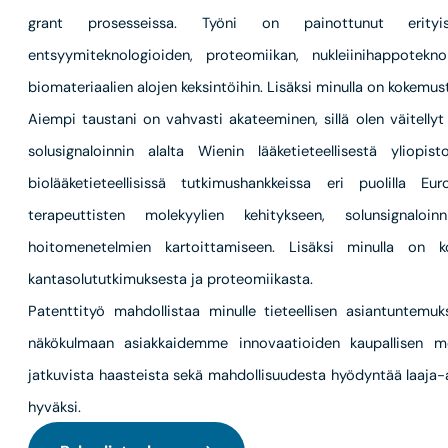
grant prosesseissa. Työni on painottunut erityise
entsyymiteknologioiden, proteomiikan, nukleiinihappotekn
biomateriaalien alojen keksintöihin. Lisäksi minulla on kokemust
Aiempi taustani on vahvasti akateeminen, sillä olen väitellyt 
solusignaloinnin alalta Wienin lääketieteellisestä yliop
biolääketieteellisissä tutkimushankkeissa eri puolilla 
terapeuttisten molekyylien kehitykseen, solunsignaloi
hoitomenetelmien kartoittamiseen. Lisäksi minulla on ko
kantasolututkimuksesta ja proteomiikasta.
Patenttityö mahdollistaa minulle tieteellisen asiantuntemuks
näkökulmaan asiakkaidemme innovaatioiden kaupallisen me
jatkuvista haasteista sekä mahdollisuudesta hyödyntää laaja-
hyväksi.