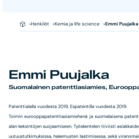
Henkilöt
Kemia ja life science
Emmi Puujalka
Emmi Puujalka
Suomalainen patenttiasiamies, Euroopp
Patenttialalla vuodesta 2019, Espatentilla vuodesta 2019.
Toimin eurooppapatenttiasiamiehenä ja suomalaisena patentti
alan keksintöjen suojaamiseen. Työskentelen tiiviisti asiakkai
uutuustutkimuksissa, hakemusten laatimisessa, sekä viranomai