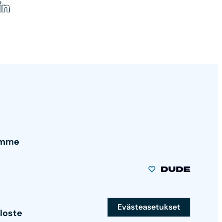
amme
Evästeasetukset
loste