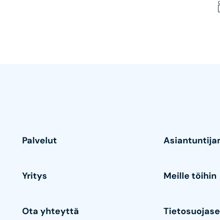
Palvelut
Asiantuntij
Yritys
Meille töihin
Ota yhteyttä
Tietosuojase