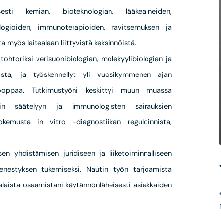
sti kemian, bioteknologian, lääkeaineiden,
ologioiden, immunoterapioiden, ravitsemuksen ja
a myös laitealaan liittyvistä keksinnöistä.
tohtoriksi verisuonibiologian, molekyylibiologian ja
istosta, ja työskennellyt yli vuosikymmenen ajan
Eurooppaa. Tutkimustyöni keskittyi muun muassa
nnin säätelyyn ja immunologisten sairauksien
kemusta in vitro -diagnostiikan reguloinnista,
en yhdistämisen juridiseen ja liiketoiminnalliseen
nestyksen tukemiseksi. Nautin työn tarjoamista
alaista osaamistani käytännönläheisesti asiakkaiden