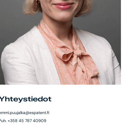
Yhteystiedot
emmi.puujalka@espatent.fi
Puh. +358 45 787 40909