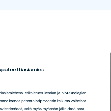
apatenttiasiamies
asiamiehenä, erikoistuen kemian ja bioteknologian
demme kanssa patentointiprosessin kaikissa vaiheissa
sviestinnässä, sekä myös myönnön jälkeisissä post-