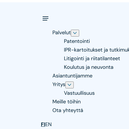
Palvelut
Patentointi
IPR-kartoitukset ja tutkimu
Litigointi ja riitatilanteet
Koulutus ja neuvonta
Asiantuntijamme
Yritys
Vastuullisuus
Meille töihin
Ota yhteyttä
FI
EN