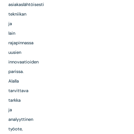
asiakaslähtöisesti
tekniikan
ja
lain
rajapinnassa
uusien
innovaatioiden
parissa.
Alalla
tarvittava
tarkka
ja
analyyttinen
työote,