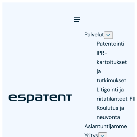
Siirry
suoraan
sisältöön
Palvelut
Patentointi
IPR-
kartoitukset
ja
tutkimukset
Litigointi ja
Espatent
riitatilanteet
FI
Asiantunteva
Koulutus ja
ja
neuvonta
innostunut
Asiantuntijamme
patenttitoimisto
Yritys