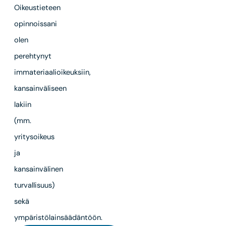
Oikeustieteen
opinnoissani
olen
perehtynyt
immateriaalioikeuksiin,
kansainväliseen
lakiin
(mm.
yritysoikeus
ja
kansainvälinen
turvallisuus)
sekä
ympäristölainsäädäntöön.