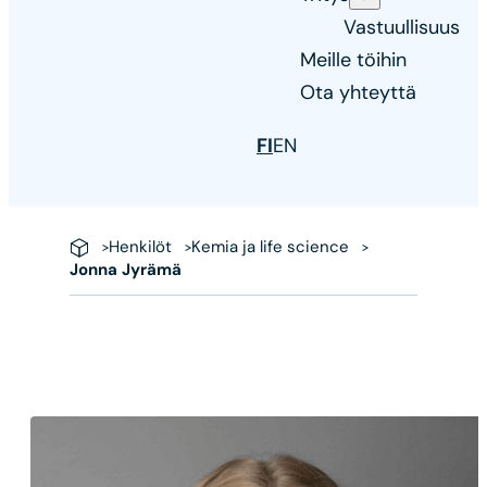
Vastuullisuus
Meille töihin
Ota yhteyttä
FI
EN
Henkilöt
Kemia ja life science
Jonna Jyrämä
Jonna
Jyrämä