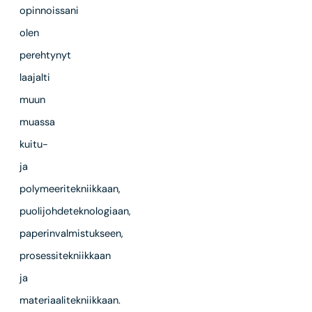
opinnoissani
olen
perehtynyt
laajalti
muun
muassa
kuitu-
ja
polymeeritekniikkaan,
puolijohdeteknologiaan,
paperinvalmistukseen,
prosessitekniikkaan
ja
materiaalitekniikkaan.