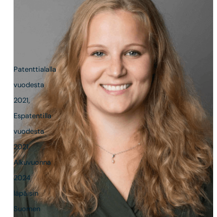
Suomalainen
patenttiasiamies,
Eurooppapatenttiasiamies
Patenttialalla
vuodesta
2021,
Espatentilla
vuodesta
2021.
Alkuvuonna
2024
läpäisin
Suomen