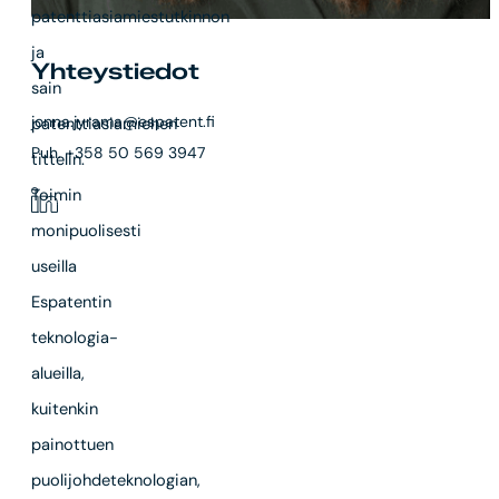
patenttiasiamiestutkinnon
ja
Yhteystiedot
sain
jonna.jyrama@espatent.fi
patenttiasiamiehen
Puh. +358 50 569 3947
tittelin.
Toimin
monipuolisesti
useilla
Espatentin
teknologia-
alueilla,
kuitenkin
painottuen
puolijohdeteknologian,