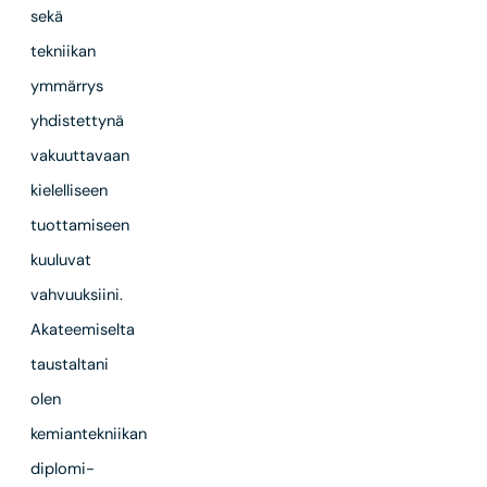
sekä
tekniikan
ymmärrys
yhdistettynä
vakuuttavaan
kielelliseen
tuottamiseen
kuuluvat
vahvuuksiini.
Akateemiselta
taustaltani
olen
kemiantekniikan
diplomi-