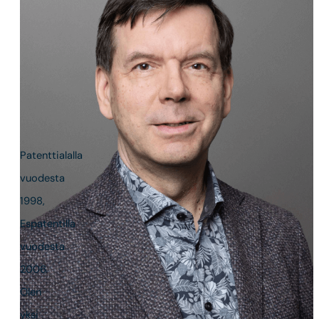
Suomalainen
patenttiasiamies,
Eurooppapatenttiasiamies,
UPC
representative,
Perustajaosakas
Patenttialalla
vuodesta
1998,
Espatentilla
vuodesta
2006.
Olen
yksi