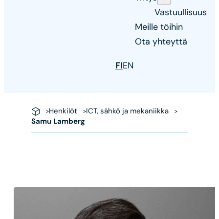
Vastuullisuus
Meille töihin
Ota yhteyttä
FI
EN
Henkilöt
ICT, sähkö ja mekaniikka
Samu Lamberg
Samu
Lamberg