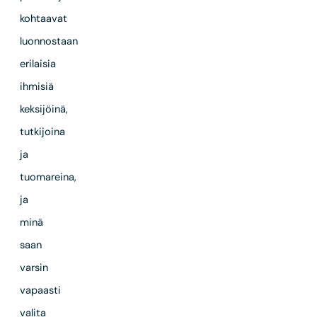
kohtaavat
luonnostaan
erilaisia
ihmisiä
keksijöinä,
tutkijoina
ja
tuomareina,
ja
minä
saan
varsin
vapaasti
valita