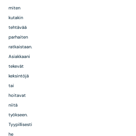
miten
kutakin
tehtävää
parhaiten
ratkaistaan.
Asiakkaani
tekevät
keksintöjä
tai
hoitavat
niitä
työkseen.
Tyypillisesti
he