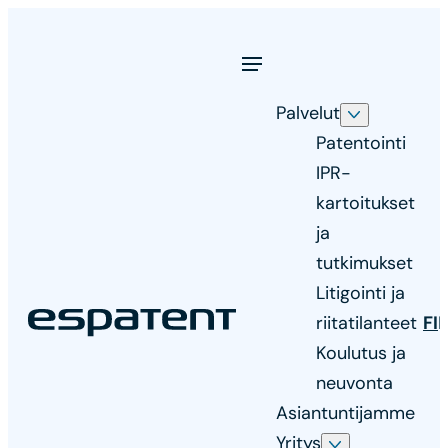
Siirry
suoraan
sisältöön
Palvelut
Patentointi
IPR-
kartoitukset
ja
tutkimukset
Litigointi ja
Espatent
riitatilanteet
FI
Asiantunteva
Koulutus ja
ja
neuvonta
innostunut
Asiantuntijamme
patenttitoimisto
Yritys