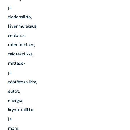
ja
tiedonsiirto,
kivenmurskaus,
seulonta,
rakentaminen,
talotekniikka,
mittaus-
ja
säätötekniikka,
autot,
energia,
kryotekniikka
ja
moni