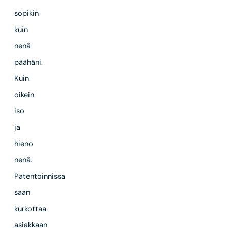
sopikin
kuin
nenä
päähäni.
Kuin
oikein
iso
ja
hieno
nenä.
Patentoinnissa
saan
kurkottaa
asiakkaan