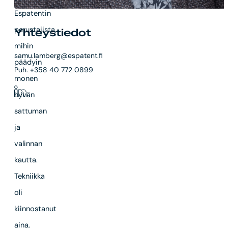
Espatentin
perustajista,
Yhteystiedot
mihin
samu.lamberg@espatent.fi
päädyin
Puh. +358 40 772 0899
monen
hyvän
sattuman
ja
valinnan
kautta.
Tekniikka
oli
kiinnostanut
aina,