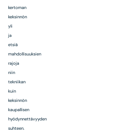
kertoman
keksinnön
yli
ja
etsiä
mahdollisuuksien
rajoja
niin
tekniikan
kuin
keksinnön
kaupallisen
hyödynnettävyyden
suhteen.