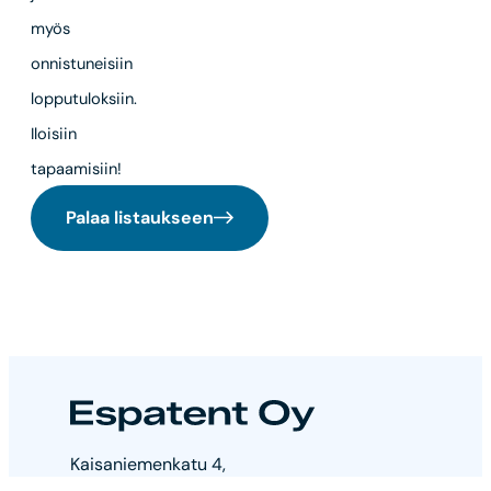
myös
onnistuneisiin
lopputuloksiin.
Iloisiin
tapaamisiin!
Palaa listaukseen
Espatent
Kaisaniemenkatu 4,