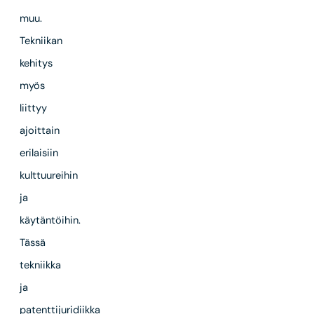
muu.
Tekniikan
kehitys
myös
liittyy
ajoittain
erilaisiin
kulttuureihin
ja
käytäntöihin.
Tässä
tekniikka
ja
patenttijuridiikka