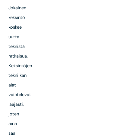
Jokainen
keksintö
koskee
uutta
teknistä
ratkaisua.
Keksintöjen
tekniikan
alat
vaihtelevat
laajasti,
joten
aina
saa