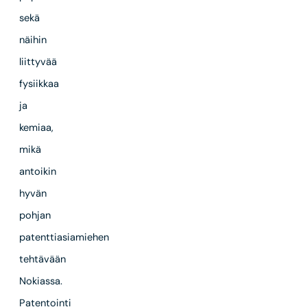
sekä
näihin
liittyvää
fysiikkaa
ja
kemiaa,
mikä
antoikin
hyvän
pohjan
patenttiasiamiehen
tehtävään
Nokiassa.
Patentointi