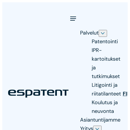
Siirry
suoraan
sisältöön
Palvelut
Patentointi
IPR-
kartoitukset
ja
tutkimukset
Litigointi ja
Espatent
riitatilanteet
FI
Asiantunteva
Koulutus ja
ja
neuvonta
innostunut
Asiantuntijamme
patenttitoimisto
Yritys