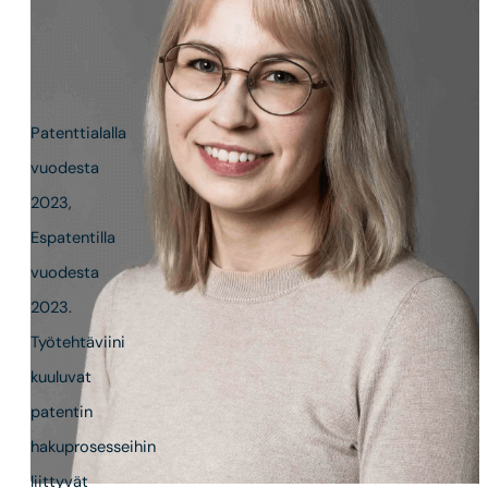
IPR
Administration
Specialist
Patenttialalla
vuodesta
2023,
Espatentilla
vuodesta
2023.
Työtehtäviini
kuuluvat
patentin
hakuprosesseihin
liittyvät