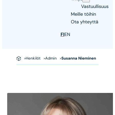
Vastuullisuus
Meille töihin
Ota yhteyttä
FI
EN
Henkilöt
Admin
Susanna Nieminen
Susanna
Nieminen