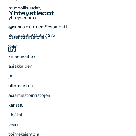
muodollisuudet,
Yhteystiedot
yhteydenpito
susanna.nieminen@espatent.fi
eri
Puh. +358 50 585 4275
patenttivirastoihin
sekä
kirjeenvaihto
asiakkaiden
ja
ulkomaisten
asiamiestoimistojen
kanssa.
Lisäksi
teen
toimeksiantoja